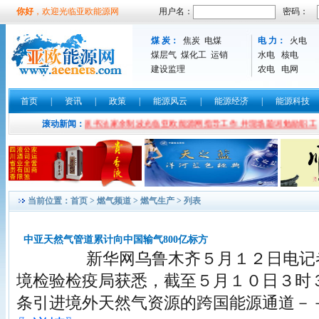
你好
，欢迎光临亚欧能源网
用户名：
密码：
煤 炭：
焦炭
电煤
电 力：
火电
煤层气
煤化工
运销
水电
核电
建设监理
农电
电网
首页
|
资讯
|
政策
|
能源风云
|
能源经济
|
能源科技
书法界实力派书法家余制波光临亚欧能源网指导工作 并现场题词勉励职工
滚动新闻：
当前位置：
首页
>
燃气频道
>
燃气生产
> 列表
中亚天然气管道累计向中国输气800亿标方
新华网乌鲁木齐５月１２日电记者
境检验检疫局获悉，截至５月１０日３时
条引进境外天然气资源的跨国能源通道－