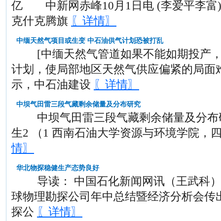
亿 中新网赤峰10月1日电 (李爱平李富
克什克腾旗
〖详情〗
中缅天然气项目或生变 中石油供气计划恐被打乱
[中缅天然气管道如果不能如期投产，
计划，使局部地区天然气供应偏紧的局面
示，中石油建设
〖详情〗
中坝气田雷三段气藏剩余储量及分布研究
中坝气田雷三段气藏剩余储量及分布研究
生2 （1 西南石油大学资源与环境学院，四川
情〗
华北物探稳健生产态势良好
导读： 中国石化新闻网讯（王武科）7
球物理勘探公司年中总结暨经济分析会传
探公
〖详情〗