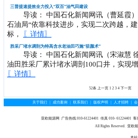
三普提速提效全力投入“双百”油气田建设
导读： 中国石化新闻网讯（曹延霞）
石油局“依靠科技进步，实现二次跨越，建
标，
〖详情〗
胜采厂堵水调剖为特高含水老油田巧施“驻颜术”
导读： 中国石化新闻网讯（宋淑慧 徐艳
油田胜采厂累计堵水调剖100口井，实现增油
〖详情〗
52条
上一页
1
2
3
4
下一页
关于我们
|
成功案例
|
联系我们
|
版权声明
|
人才招聘
|
会
亚欧能源网 广告热线:010-61224401 传真 010- 61224401 客服
All Rights Reserve
本站