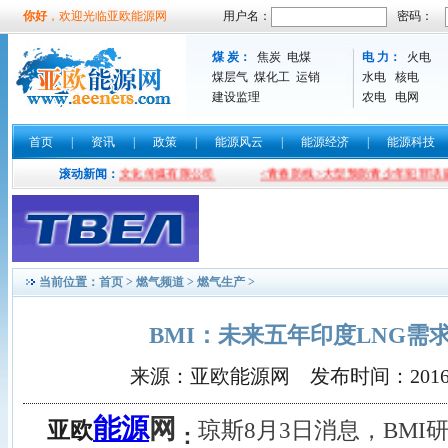
你好
，欢迎光临亚欧能源网
用户名：
密码：
煤 炭：
焦炭
电煤
电 力：
火电
煤层气
煤化工
运销
水电
核电
建设监理
农电
电网
首页
|
资讯
|
政策
|
能源风云
|
能源经济
|
能源科技
工
北京泛能文化传媒有限公司
滚动新闻：
<青春防线>大型预防青少年犯罪话剧
当前位置：
首页
>
燃气频道
>
燃气生产
>
BMI：未来五年印度LNG需
来源：亚欧能源网 发布时间：2016-08-0
能源
网
亚欧
琼斯8月3日消息，BMI
：